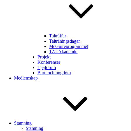
Talträffar
Talträningsdagar
McGuireprogrammet
TALAkademin
Projekt
Konferenser
Tjejforum
Barn och ungdom
Medlemskap
Stamning
Stamning