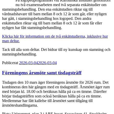
På logopedprogrammet vid Karolinska Institutet genomförs
nu två examensarbeten med två separata enkätstudier om
stamningsbehandling. Den ena enkätstudien riktar sig till
vårdnadshavare till barn mellan 8 och 12 år som går, eller nyligen
har gått, i stamningsbehandling hos logoped. Den andra
enkätstudien riktar sig till barn mellan 8 och 12 år som får eller
nyligen har fått stamningsbehandling.
Klicka här för information om de två enkätstudierna, inklusive hur
man deltar.
Tack till alla som deltar. Det bidrar till ny kunskap om stamning och
stamningsbehandling.
Publicerat
2026-03-04
2026-03-04
Föreningens årsmöte samt tisdagsträff
Tisdagen den 10 mars äger föreningens årsmöte för 2026 rum. Det
kombineras den här gången med en tisdagsträff. Årsmötet äger rum
med början kl. 18.00 och beräknas hålla på ca en timme. Därefter
börjar tisdagsträffen som också beräknas hålla på ca en timme.
Medlemmar har fått kallelse till årsmötet samt tillgång till
årsmöteshandlingarna.
Plats: Utörummet, plan 3 i ABF-huset, Sveavägen 41, Stockholm