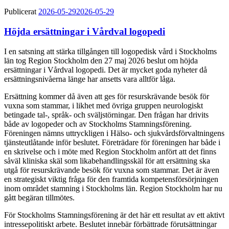
Publicerat
2026-05-29
2026-05-29
Höjda ersättningar i Vårdval logopedi
I en satsning att stärka tillgången till logopedisk vård i Stockholms
län tog Region Stockholm den 27 maj 2026 beslut om höjda
ersättningar i Vårdval logopedi. Det är mycket goda nyheter då
ersättningsnivåerna länge har ansetts vara alltför låga.
Ersättning kommer då även att ges för resurskrävande besök för
vuxna som stammar, i likhet med övriga gruppen neurologiskt
betingade tal-, språk- och sväljstörningar. Den frågan har drivits
både av logopeder och av Stockholms Stamningsförening.
Föreningen nämns uttryckligen i Hälso- och sjukvårdsförvaltningens
tjänsteutlåtande inför beslutet. Företrädare för föreningen har både i
en skrivelse och i möte med Region Stockholm anfört att det finns
såväl kliniska skäl som likabehandlingsskäl för att ersättning ska
utgå för resurskrävande besök för vuxna som stammar. Det är även
en strategiskt viktig fråga för den framtida kompetensförsörjningen
inom området stamning i Stockholms län. Region Stockholm har nu
gått begäran tillmötes.
För Stockholms Stamningsförening är det här ett resultat av ett aktivt
intressepolitiskt arbete. Beslutet innebär förbättrade förutsättningar