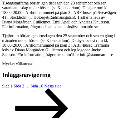
Tisdagsträffarna börjar igen tisdagen den 23 september och sen
varannan tisdag under hösten (se Kalendarium). De äger rum kl.
18.00-20.00 i Arrholmarummet på plan 3 i ABF-huset på Sveavägen
41 i Stockholm (T-Hötorget/Rådmansgatan). Träffarna leds av
Diana Morgården Guilletmot, Emil Apell och Andreas Knutsson.
För information, frågor och anmälan: info@stammardu.se
Tjejforum börjar igen torsdagen den 25 september och sen en gång i
månaden under hösten (se Kalendarium). De äger också rum kl.
18.00-20.00 i Arrholmarummet på plan 3 i ABF-huset. Träffarna
leds av Diana Morgården Guilletmot och leg logoped Ineke
Samson. För information, frågor och anmälan: info@stammardu.se
Mycket välkomna!
Inläggsnavigering
Sida
1
Sida
2
…
Sida
16
Nästa sida