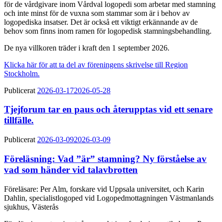
för de vårdgivare inom Vårdval logopedi som arbetar med stamning
och inte minst för de vuxna som stammar som är i behov av
logopediska insatser. Det är också ett viktigt erkännande av de
behov som finns inom ramen för logopedisk stamningsbehandling.
De nya villkoren träder i kraft den 1 september 2026.
Klicka här för att ta del av föreningens skrivelse till Region
Stockholm.
Publicerat
2026-03-17
2026-05-28
Tjejforum tar en paus och återupptas vid ett senare
tillfälle.
Publicerat
2026-03-09
2026-03-09
Föreläsning: Vad ”är” stamning? Ny förståelse av
vad som händer vid talavbrotten
Föreläsare: Per Alm, forskare vid Uppsala universitet, och Karin
Dahlin, specialistlogoped vid Logopedmottagningen Västmanlands
sjukhus, Västerås