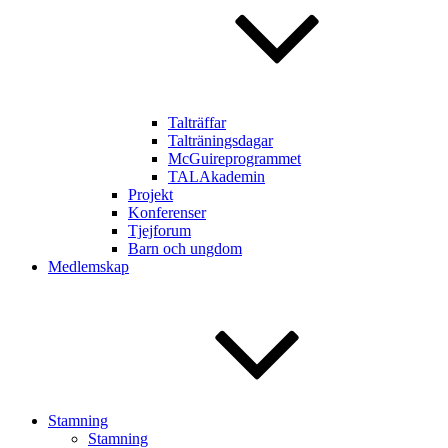
Talträffar
Talträningsdagar
McGuireprogrammet
TALAkademin
Projekt
Konferenser
Tjejforum
Barn och ungdom
Medlemskap
Stamning
Stamning