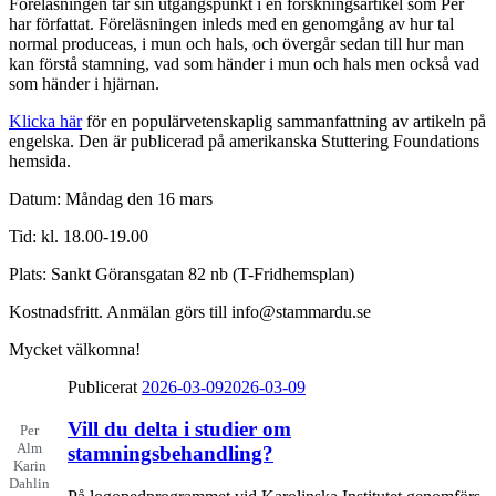
Föreläsningen tar sin utgångspunkt i en forskningsartikel som Per
har författat. Föreläsningen inleds med en genomgång av hur tal
normal produceas, i mun och hals, och övergår sedan till hur man
kan förstå stamning, vad som händer i mun och hals men också vad
som händer i hjärnan.
Klicka här
för en populärvetenskaplig sammanfattning av artikeln på
engelska. Den är publicerad på amerikanska Stuttering Foundations
hemsida.
Datum: Måndag den 16 mars
Tid: kl. 18.00-19.00
Plats: Sankt Göransgatan 82 nb (T-Fridhemsplan)
Kostnadsfritt. Anmälan görs till info@stammardu.se
Mycket välkomna!
Publicerat
2026-03-09
2026-03-09
Vill du delta i studier om
Per
Alm
stamningsbehandling?
Karin
Dahlin