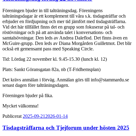
Föreningen bjuder in till talträningsdag. Föreningens
talträningsdagar är ett komplement till våra s.k. tisdagsträffar och
erbjuder en fördjupning och mer tid jämfört med tisdagsträffarna.
Vid det här tillfället finns det en grupp som fokuserar på tal- och
röstövningar och på att använda talet i konversations- och
samtalsövningar. Den leds av Andrea Daleflod. Det finns även en
McGuire-grupp. Den leds av Diana Morgården Guilletmot. Det blir
också ett gemensamt pass med Speaking Circle.
Tid: Lördag 22 november kl. 9.45-15.30 (lunch kl. 12)
Plats: Sankt Göransgatan 82a, nb (T-Fridhemsplan)
Det krävs anmälan i förväg. Anmälan görs till info@stammardu.se
senast dagen före talträningsdagen.
Föreningen bjuder på fika.
Mycket välkomna!
Publicerat
2025-09-21
2026-01-14
Tisdagsträffarna och Tjejforum under hösten 2025