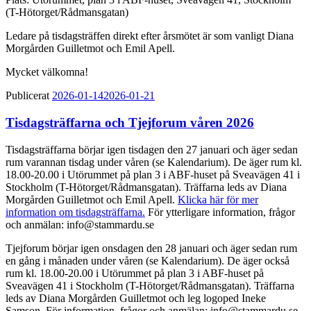
(T-Hötorget/Rådmansgatan)
Ledare på tisdagsträffen direkt efter årsmötet är som vanligt Diana
Morgården Guilletmot och Emil Apell.
Mycket välkomna!
Publicerat
2026-01-14
2026-01-21
Tisdagsträffarna och Tjejforum våren 2026
Tisdagsträffarna börjar igen tisdagen den 27 januari och äger sedan
rum varannan tisdag under våren (se Kalendarium). De äger rum kl.
18.00-20.00 i Utörummet på plan 3 i ABF-huset på Sveavägen 41 i
Stockholm (T-Hötorget/Rådmansgatan). Träffarna leds av Diana
Morgården Guilletmot och Emil Apell.
Klicka här för mer
information om tisdagsträffarna.
För ytterligare information, frågor
och anmälan: info@stammardu.se
Tjejforum börjar igen onsdagen den 28 januari och äger sedan rum
en gång i månaden under våren (se Kalendarium). De äger också
rum kl. 18.00-20.00 i Utörummet på plan 3 i ABF-huset på
Sveavägen 41 i Stockholm (T-Hötorget/Rådmansgatan). Träffarna
leds av Diana Morgården Guilletmot och leg logoped Ineke
Samson. För information, frågor och anmälan: info@stammardu.se