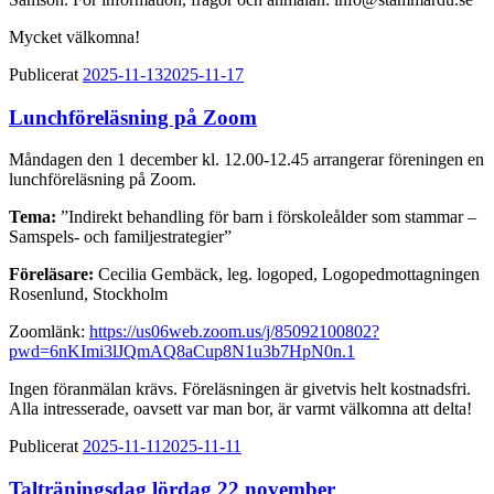
Mycket välkomna!
Publicerat
2025-11-13
2025-11-17
Lunchföreläsning på Zoom
Måndagen den 1 december kl. 12.00-12.45 arrangerar föreningen en
lunchföreläsning på Zoom.
Tema:
”Indirekt behandling för barn i förskoleålder som stammar –
Samspels- och familjestrategier”
Föreläsare:
Cecilia Gembäck, leg. logoped, Logopedmottagningen
Rosenlund, Stockholm
Zoomlänk:
https://us06web.zoom.us/j/85092100802?
pwd=6nKImi3lJQmAQ8aCup8N1u3b7HpN0n.1
Ingen föranmälan krävs. Föreläsningen är givetvis helt kostnadsfri.
Alla intresserade, oavsett var man bor, är varmt välkomna att delta!
Publicerat
2025-11-11
2025-11-11
Talträningsdag lördag 22 november