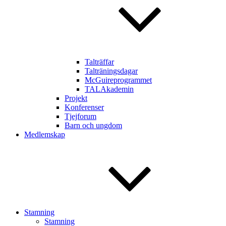
Talträffar
Talträningsdagar
McGuireprogrammet
TALAkademin
Projekt
Konferenser
Tjejforum
Barn och ungdom
Medlemskap
Stamning
Stamning