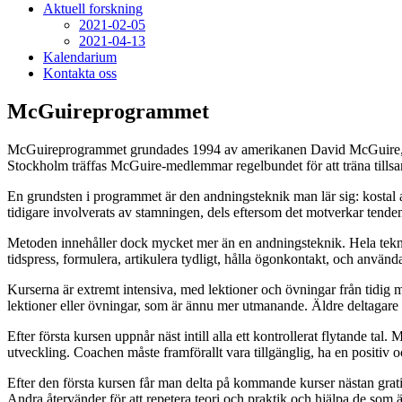
Aktuell forskning
2021-02-05
2021-04-13
Kalendarium
Kontakta oss
McGuireprogrammet
McGuireprogrammet grundades 1994 av amerikanen David McGuire, som sj
Stockholm träffas McGuire-medlemmar regelbundet för att träna till
En grundsten i programmet är den andningsteknik man lär sig: kostal a
tidigare involverats av stamningen, dels eftersom det motverkar tendense
Metoden innehåller dock mycket mer än en andningsteknik. Hela tekniken 
tidspress, formulera, artikulera tydligt, hålla ögonkontakt, och använda
Kurserna är extremt intensiva, med lektioner och övningar från tidig mo
lektioner eller övningar, som är ännu mer utmanande. Äldre deltagare får
Efter första kursen uppnår näst intill alla ett kontrollerat flytande tal
utveckling. Coachen måste framförallt vara tillgänglig, ha en positiv o
Efter den första kursen får man delta på kommande kurser nästan gratis.
Andra återvänder för att repetera teori och praktik och hjälpa de som 