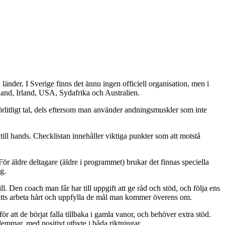
der. I Sverige finns det ännu ingen officiell organisation, men i
and, Irland, USA, Sydafrika och Australien.
rlitligt tal, dels eftersom man använder andningsmuskler som inte
till hands. Checklistan innehåller viktiga punkter som att motstå
För äldre deltagare (äldre i programmet) brukar det finnas speciella
g.
ll. Den coach man får har till uppgift att ge råd och stöd, och följa ens
utsätts arbeta hårt och uppfylla de mål man kommer överens om.
r att de börjat falla tillbaka i gamla vanor, och behöver extra stöd.
lemmar, med positivt utbyte i båda riktningar.