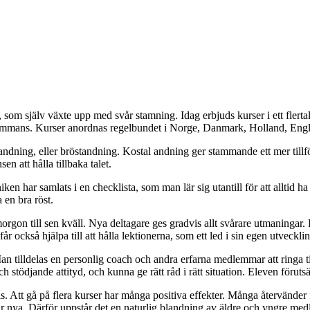
älv växte upp med svår stamning. Idag erbjuds kurser i ett flertal län
sammans. Kurser anordnas regelbundet i Norge, Danmark, Holland, Engl
ndning, eller bröstandning. Kostal andning ger stammande ett mer tillfö
n att hålla tillbaka talet.
har samlats i en checklista, som man lär sig utantill för att alltid ha 
 en bra röst.
rgon till sen kväll. Nya deltagare ges gradvis allt svårare utmaningar. 
 också hjälpa till att hålla lektionerna, som ett led i sin egen utvecklin
. Man tilldelas en personlig coach och andra erfarna medlemmar att ringa ti
ch stödjande attityd, och kunna ge rätt råd i rätt situation. Eleven för
 Att gå på flera kurser har många positiva effekter. Många återvänder fö
är nya. Därför uppstår det en naturlig blandning av äldre och yngre med