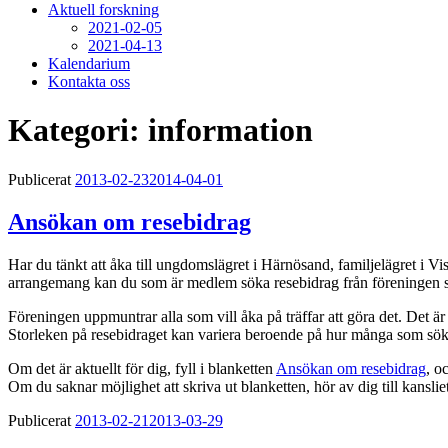
Aktuell forskning
2021-02-05
2021-04-13
Kalendarium
Kontakta oss
Kategori: information
Publicerat
2013-02-23
2014-04-01
Ansökan om resebidrag
Har du tänkt att åka till ungdomslägret i Härnösand, familjelägret i V
arrangemang kan du som är medlem söka resebidrag från föreningen som t
Föreningen uppmuntrar alla som vill åka på träffar att göra det. Det är v
Storleken på resebidraget kan variera beroende på hur många som sök
Om det är aktuellt för dig, fyll i blanketten
Ansökan om resebidrag
, o
Om du saknar möjlighet att skriva ut blanketten, hör av dig till kansliet
Publicerat
2013-02-21
2013-03-29