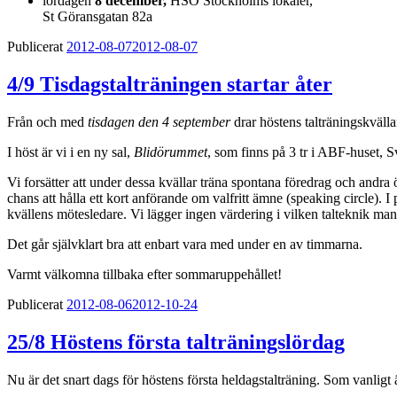
lördagen
8 december,
HSO Stockholms lokaler,
St Göransgatan 82a
Publicerat
2012-08-07
2012-08-07
4/9 Tisdagstalträningen startar åter
Från och med
tisdagen den 4 september
drar höstens talträningskvälla
I höst är vi i en ny sal,
Blidörummet
, som finns på 3 tr i ABF-huset, 
Vi forsätter att under dessa kvällar träna spontana föredrag och andra
chans att hålla ett kort anförande om valfritt ämne (speaking circle). 
kvällens mötesledare. Vi lägger ingen värdering i vilken talteknik m
Det går självklart bra att enbart vara med under en av timmarna.
Varmt välkomna tillbaka efter sommaruppehållet!
Publicerat
2012-08-06
2012-10-24
25/8 Höstens första talträningslördag
Nu är det snart dags för höstens första heldagstalträning. Som vanli