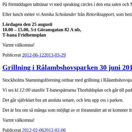
På förmiddagen taltränar vi med speaking circles i den ena salen och 
Efter lunch möter vi
Annika Scholander
från
Retoriksupport
, som berä
Lördagen den 25 augusti
10.00 – 15.00, S:t Göransgatan 82 A nb,
T-bana Fridhemsplan
Varmt välkomna!
Publicerat
2012-06-12
2013-03-29
Grillning i Rålambshovsparken 30 juni 20
Stockholms Stamningsförening ordnar med grillning i Rålambshovs
Vi ses kl
12:00
utanför T-banespärrarna Thorhildsplan och går till par
Det går självklart bra att ansluta senare, och leta upp oss i parken.
Det är bra om så många som möjligt av er föranmäler att ni kommer til
Varmt välkomna!
Publicerat
2012-02-06
2012-02-06