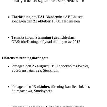
torsdagen den
20 september
18:00, Hedénsalen
Föreläsning om TALAkademin
i ABF-huset:
söndagen den
21 oktober
13:00, Hedénsalen
Temakväll om Stamning i grundskolan
:
OBS: föreläsningen flyttad till början av 2013
Höstens talträningslördagar:
lördagen den
25 augusti,
HSO Stockholms lokaler,
St Göransgatan 82a, Stockholm
lördagen den
13 oktober,
föreningskansliets lokaler,
Sturegatan 4a, Sundbyberg