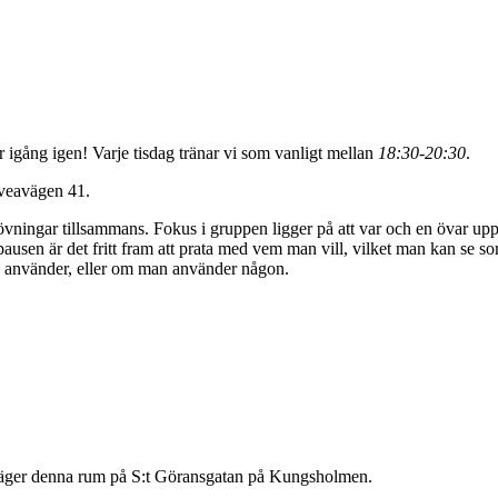
r igång igen! Varje tisdag tränar vi som vanligt mellan
18:30-20:30
.
Sveavägen 41.
 övningar tillsammans. Fokus i gruppen ligger på att var och en övar upp 
I pausen är det fritt fram att prata med vem man vill, vilket man kan se
an använder, eller om man använder någon.
gt äger denna rum på S:t Göransgatan på Kungsholmen.