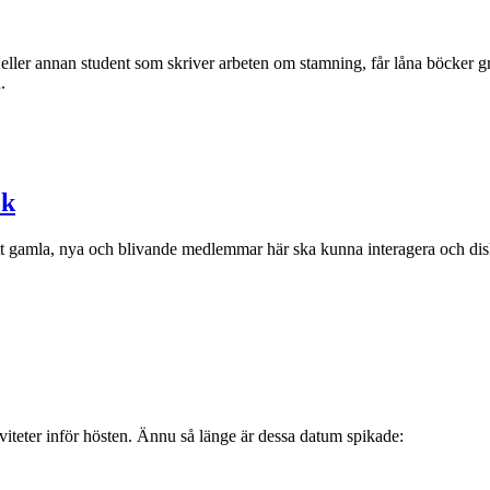
er annan student som skriver arbeten om stamning, får låna böcker grati
.
ok
t gamla, nya och blivande medlemmar här ska kunna interagera och disk
viteter inför hösten. Ännu så länge är dessa datum spikade: