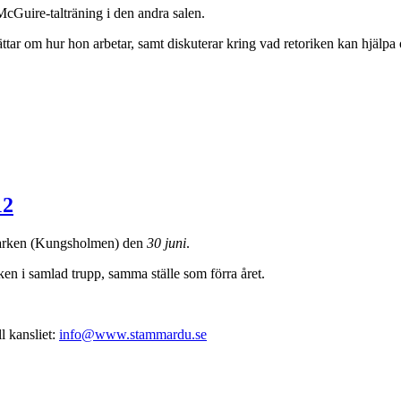
McGuire-talträning i den andra salen.
ttar om hur hon arbetar, samt diskuterar kring vad retoriken kan hjälpa 
12
parken (Kungsholmen) den
30 juni
.
ken i samlad trupp, samma ställe som förra året.
l kansliet:
info@www.stammardu.se