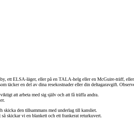
isby, ett ELSA-läger, eller på en TALA-helg eller en McGuire-träff, ell
äcker en del av dina resekostnader eller din deltagaravgift. Observera 
iktigt att arbeta med sig själv och att få träffa andra.
er.
ch skicka den tillsammans med underlag till kansliet.
 så skickar vi en blankett och ett frankerat returkuvert.