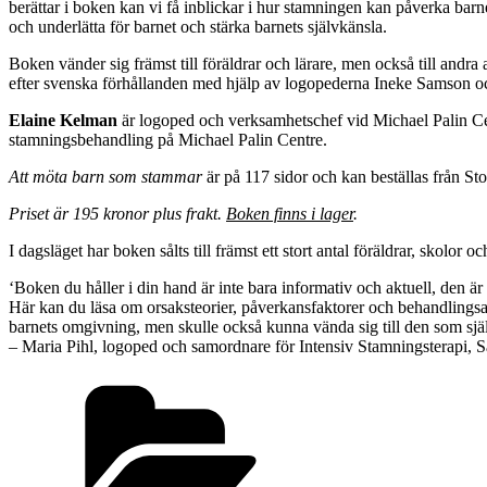
berättar i boken kan vi få inblickar i hur stamningen kan påverka barn
och underlätta för barnet och stärka barnets självkänsla.
Boken vänder sig främst till föräldrar och lärare, men också till andr
efter svenska förhållanden med hjälp av logopederna Ineke Samson oc
Elaine Kelman
är logoped och verksamhetschef vid Michael Palin C
stamningsbehandling på Michael Palin Centre.
Att möta barn som stammar
är på 117 sidor och kan beställas från S
Priset är 195 kronor plus frakt.
Boken finns i lager
.
I dagsläget har boken sålts till främst ett stort antal föräldrar, skol
‘Boken du håller i din hand är inte bara informativ och aktuell, den 
Här kan du läsa om orsaksteorier, påverkansfaktorer och behandlingsal
barnets omgivning, men skulle också kunna vända sig till den som sj
– Maria Pihl, logoped och samordnare för Intensiv Stamningsterapi, S