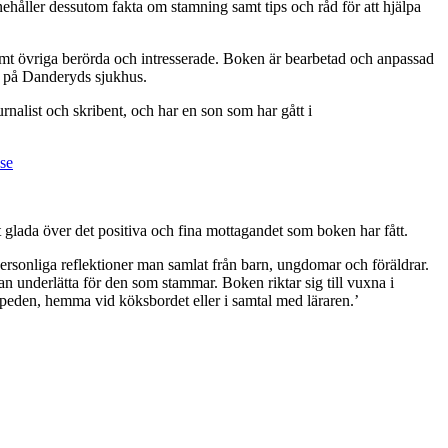
nehåller dessutom fakta om stamning samt tips och råd för att hjälpa
 samt övriga berörda och intresserade. Boken är bearbetad och anpassad
n på Danderyds sjukhus.
urnalist och skribent, och har en son som har gått i
se
et glada över det positiva och fina mottagandet som boken har fått.
ersonliga reflektioner man samlat från barn, ungdomar och föräldrar.
n underlätta för den som stammar. Boken riktar sig till vuxna i
peden, hemma vid köksbordet eller i samtal med läraren.’