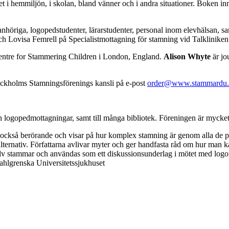
et i hemmiljön, i skolan, bland vänner och i andra situationer. Boken in
a anhöriga, logopedstudenter, lärarstudenter, personal inom elevhälsan,
h Lovisa Femrell på Specialistmottagning för stamning vid Talklinike
entre for Stammering Children i London, England.
Alison Whyte
är jo
tockholms Stamningsförenings kansli på e-post
order@www.stammardu.
or och logopedmottagningar, samt till många bibliotek. Föreningen är myck
är också berörande och visar på hur komplex stamning är genom alla de p
ternativ. Författarna avlivar myter och ger handfasta råd om hur man ka
älv stammar och användas som ett diskussionsunderlag i mötet med logo
ahlgrenska Universitetssjukhuset